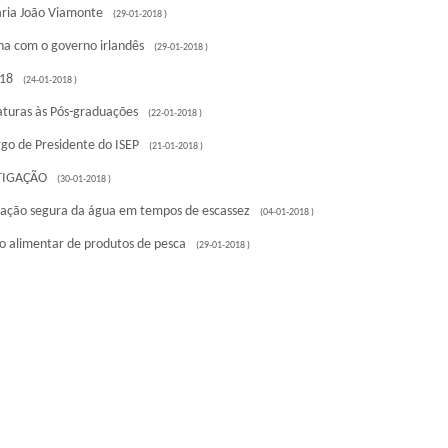
ria João Viamonte
(29-01-2018 )
ha com o governo irlandês
(29-01-2018 )
18
(24-01-2018 )
aturas às Pós-graduações
(22-01-2018 )
rgo de Presidente do ISEP
(21-01-2018 )
TIGAÇÃO
(30-01-2018 )
ação segura da água em tempos de escassez
(04-01-2018 )
io alimentar de produtos de pesca
(29-01-2018 )