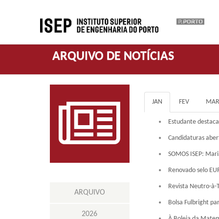
ARQUIVO DE NOTÍCIAS
JAN
FEV
MA
Estudante destaca
Candidaturas aber
SOMOS ISEP: Maria
Renovado selo EU
Revista Neutro-à-T
ARQUIVO
Bolsa Fulbright pa
2026
À Boleia da Matemá