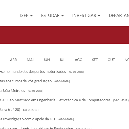
ISEP
ESTUDAR
INVESTIGAR
DEPARTA
R
ABR
MAI
JUN
JUL
AGO
SET
OUT
N
-se no mundo dos desportos motorizados
(02-01-2018 )
tas aos cursos de Pós-graduação
(03-01-2018 )
 João Meireles
(03-01-2018 )
R-ACE ao Mestrado em Engenharia Eletrotécnica e de Computadores
(08-01-2018 )
erra (n.º 20)
(08-01-2018 )
ra Investigação com o apoio da FCT
(08-01-2018 )
tica com... Logistic problems in Engineering