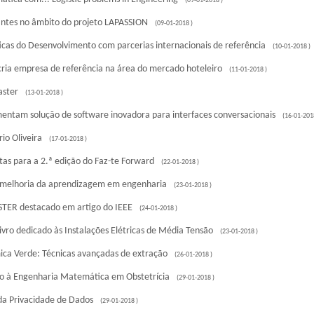
(09-01-2018 )
antes no âmbito do projeto LAPASSION
(09-01-2018 )
cas do Desenvolvimento com parcerias internacionais de referência
(10-01-2018 )
cria empresa de referência na área do mercado hoteleiro
(11-01-2018 )
aster
(13-01-2018 )
entam solução de software inovadora para interfaces conversacionais
(16-01-201
io Oliveira
(17-01-2018 )
as para a 2.ª edição do Faz-te Forward
(22-01-2018 )
 melhoria da aprendizagem em engenharia
(23-01-2018 )
ISTER destacado em artigo do IEEE
(24-01-2018 )
vro dedicado às Instalações Elétricas de Média Tensão
(23-01-2018 )
ca Verde: Técnicas avançadas de extração
(26-01-2018 )
o à Engenharia Matemática em Obstetrícia
(29-01-2018 )
da Privacidade de Dados
(29-01-2018 )