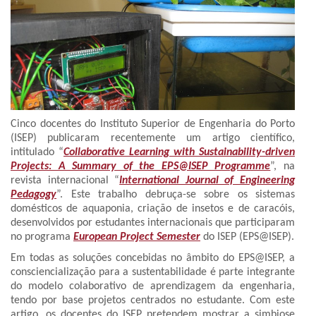
Cinco docentes do Instituto Superior de Engenharia do Porto
(ISEP) publicaram recentemente um artigo científico,
intitulado “
Collaborative Learning with Sustainability-driven
Projects: A Summary of the EPS@ISEP Programme
”, na
revista internacional “
International Journal of Engineering
Pedagogy
”. Este trabalho debruça-se sobre os sistemas
domésticos de aquaponia, criação de insetos e de caracóis,
desenvolvidos por estudantes internacionais que participaram
no programa
European Project Semester
do ISEP (EPS@ISEP).
Em todas as soluções concebidas no âmbito do EPS@ISEP, a
consciencialização para a sustentabilidade é parte integrante
do modelo colaborativo de aprendizagem da engenharia,
tendo por base projetos centrados no estudante. Com este
artigo, os docentes do ISEP pretendem mostrar a simbiose