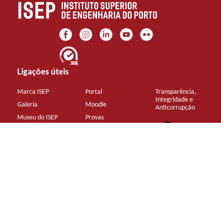
Ligações úteis
Marca ISEP
Portal
Transparência,
Integridade e
Galeria
Moodle
Anticorrupção
Museu do ISEP
Provas
Biblioteca
Documentos
Sustentabilidade
Contactos Gerais
+351 22 83 40 500 (chamada para rede fixa nacional)
mail@isep.ipp.pt
Aderir à Newsletter