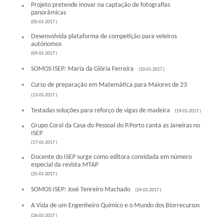
Projeto pretende inovar na captação de fotografias
panorâmicas
(05-01-2017 )
Desenvolvida plataforma de competição para veleiros
autónomos
(09-01-2017 )
SOMOS ISEP: Maria da Glória Ferreira
(10-01-2017 )
Curso de preparação em Matemática para Maiores de 23
(13-01-2017 )
Testadas soluções para reforço de vigas de madeira
(19-01-2017 )
Grupo Coral da Casa do Pessoal do P.Porto canta as Janeiras no
ISEP
(17-01-2017 )
Docente do ISEP surge como editora convidada em número
especial da revista MTAP
(25-01-2017 )
SOMOS ISEP: José Tenreiro Machado
(24-01-2017 )
A Vida de um Engenheiro Químico e o Mundo dos Biorrecursos
(26-01-2017 )