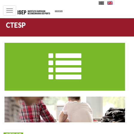
PT
EN
CTESP