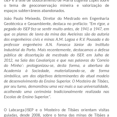
ISEP e a tese de doutoramento de Maria Eugénia Lopes sobre
o tema de geoconservação mineira e valorização de
espaços subterrâneos abandonados.
João Paulo Meixedo, Diretor do Mestrado em Engenharia
Geotécnica e Geoambiente, destaca no prefácio:
"Em rigor, a
pegada do ISEP fez-se sentir muito antes, de 1941 a 1947, em
que os planos de lavra da mina das Aveleiras são da autoria
dos engenheiros civis e minas A.M. Lagoa e R.V. Pousada e do
professor engenheiro A.N. Fonseca Júnior do Instituto
Industrial do Porto. Mais recentemente, destacamos a defesa
pública de dissertação de mestrado do ISEP, em Julho de
2012, na Sala das Cavalariças e que nas palavras do ‘Correio
do Minho’: protagonizou-se, desta forma, a abertura da
Academia à Sociedade, materializando-se, de forma
simbólica, um dos objetivos determinantes do atual modelo
de desenvolvimento do Ensino Superior. O Mosteiro de Tibães,
por seu turno, demonstrou uma vez mais a sua universalidade,
acolhendo uma cerimónia tradicionalmente realizada nas
Escolas de Ensino Superior.”.
O Labcarga|ISEP e o Mosteiro de Tibães orientam visitas
guiadas, desde 2008, sobre o tema das minas de Tibães a