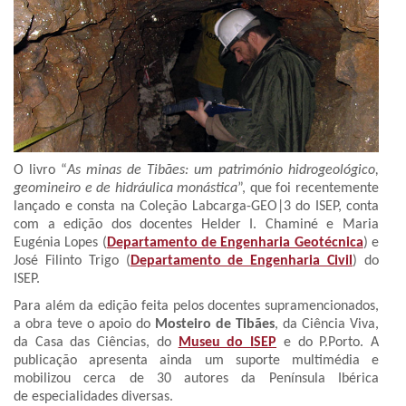
O livro “
As minas de Tibães: um património hidrogeológico,
geomineiro e de hidráulica monástica
”, que foi recentemente
lançado e consta na Coleção Labcarga-GEO|3 do ISEP, conta
com a edição dos docentes Helder I. Chaminé e Maria
Eugénia Lopes (
Departamento de Engenharia Geotécnica
) e
José Filinto Trigo (
Departamento de Engenharia Civil
) do
ISEP.
Para além da edição feita pelos docentes supramencionados,
a obra teve o apoio do
Mosteiro de Tibães
, da Ciência Viva,
da Casa das Ciências, do
Museu do ISEP
e do P.Porto. A
publicação apresenta ainda um suporte multimédia e
mobilizou cerca de 30 autores da Península Ibérica
de especialidades diversas.