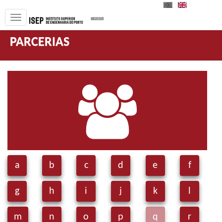
PT
EN
PARCERIAS
a
b
c
d
e
f
g
h
i
j
k
l
m
n
o
p
q
r