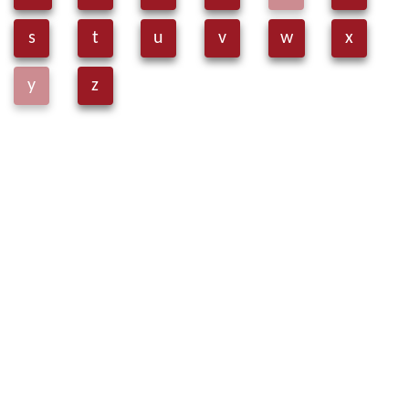
s
t
u
v
w
x
y
z