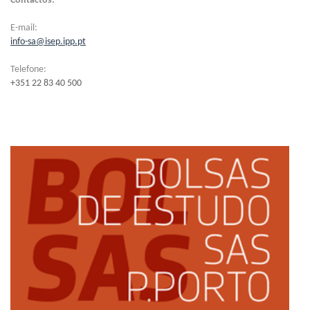
Contactos:
E-mail:
info-sa@isep.ipp.pt
Telefone:
+351 22 83 40 500