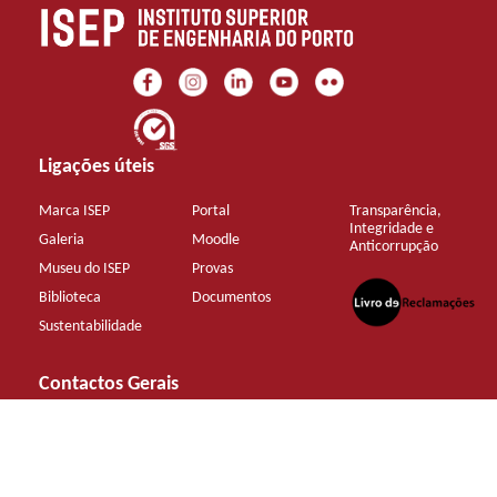
Ligações úteis
Marca ISEP
Portal
Transparência,
Integridade e
Galeria
Moodle
Anticorrupção
Museu do ISEP
Provas
Biblioteca
Documentos
Sustentabilidade
Contactos Gerais
+351 22 83 40 500 (chamada para rede fixa nacional)
mail@isep.ipp.pt
Aderir à Newsletter