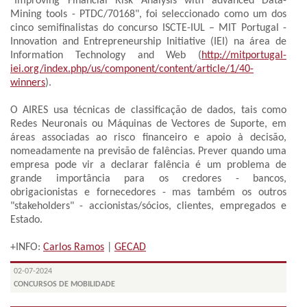
"Improving Financial Risk Analysis with advanced Data-
Mining tools - PTDC/70168", foi seleccionado como um dos
cinco semifinalistas do concurso ISCTE-IUL – MIT Portugal -
Innovation and Entrepreneurship Initiative (IEI) na área de
Information Technology and Web (
http://mitportugal-
iei.org/index.php/us/component/content/article/1/40-
winners
).
O AIRES usa técnicas de classificação de dados, tais como
Redes Neuronais ou Máquinas de Vectores de Suporte, em
áreas associadas ao risco financeiro e apoio à decisão,
nomeadamente na previsão de falências. Prever quando uma
empresa pode vir a declarar falência é um problema de
grande importância para os credores - bancos,
obrigacionistas e fornecedores - mas também os outros
"stakeholders" - accionistas/sócios, clientes, empregados e
Estado.
+INFO:
Carlos Ramos
|
GECAD
02-07-2024
CONCURSOS DE MOBILIDADE