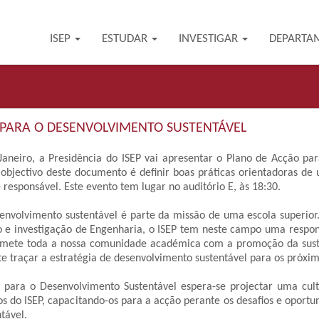
ISEP
ESTUDAR
INVESTIGAR
DEPARTA
PARA O DESENVOLVIMENTO SUSTENTÁVEL
Janeiro, a Presidência do ISEP vai apresentar o Plano de Acção pa
 objectivo deste documento é definir boas práticas orientadoras d
responsável. Este evento tem lugar no auditório E, às 18:30.
volvimento sustentável é parte da missão de uma escola superior.
o e investigação de Engenharia, o ISEP tem neste campo uma respon
ete toda a nossa comunidade académica com a promoção da suste
e traçar a estratégia de desenvolvimento sustentável para os próxim
para o Desenvolvimento Sustentável espera-se projectar uma cul
s do ISEP, capacitando-os para a acção perante os desafios e oportu
tável.