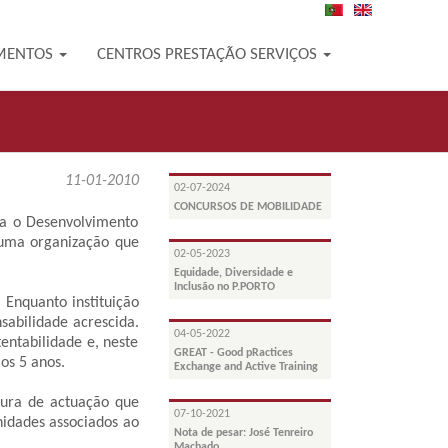
PT
EN
MENTOS
CENTROS PRESTAÇÃO SERVIÇOS
11-01-2010
02-07-2024
CONCURSOS DE MOBILIDADE
ra o Desenvolvimento
e uma organização que
02-05-2023
Equidade, Diversidade e
Inclusão no P.PORTO
 Enquanto instituição
sabilidade acrescida.
04-05-2022
ntabilidade e, neste
GREAT - Good pRactices
os 5 anos.
Exchange and Active Training
tura de actuação que
07-10-2021
nidades associados ao
Nota de pesar: José Tenreiro
Machado