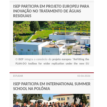
ISEP PARTICIPA EM PROJETO EUROPEU PARA
INOVAÇÃO NO TRATAMENTO DE ÁGUAS
RESIDUAIS
O
ISEP
integra o consórcio do
projeto europeu
“
ReFitting the
PLAN-DO toolbox for wider replication under the new EU
wastewater directive
”, coordenado pelo
LNEC
e financiado
pela
União Europeia
.
ESTUDAR
03-06-2026
ISEP PARTICIPA EM INTERNATIONAL SUMMER
SCHOOL NA POLÓNIA