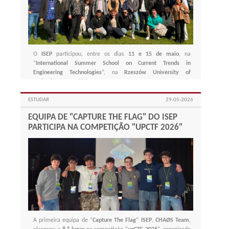
O
ISEP
participou, entre os dias
11 e 15 de maio
, na
“
International Summer School on Current Trends in
Engineering Technologies
”, na
Rzeszów University of
Technology
, na Polónia.
ESTUDAR
29-05-2026
EQUIPA DE "CAPTURE THE FLAG" DO ISEP
PARTICIPA NA COMPETIÇÃO "UPCTF 2026"
A primeira equipa de “
Capture The Flag
”
ISEP
,
CHAØS Team
,