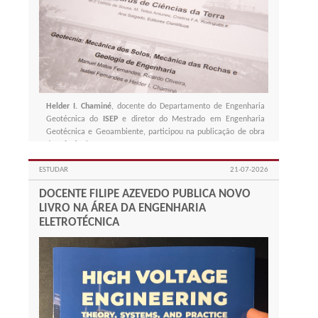
Helder I. Chaminé
, docente do Departamento de Engenharia
Geotécnica do
ISEP
e diretor do Mestrado em Engenharia
Geotécnica e Geoambiente, participou na publicação de obra
de referência.
ESTUDAR
21-07-2026
DOCENTE FILIPE AZEVEDO PUBLICA NOVO
LIVRO NA ÁREA DA ENGENHARIA
ELETROTÉCNICA