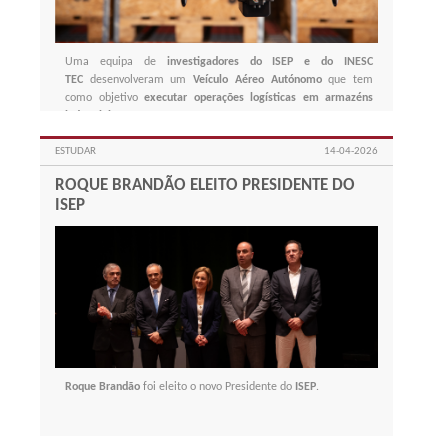
Uma equipa de
investigadores do ISEP e do INESC
TEC
desenvolveram um
Veículo Aéreo Autónomo
que tem
como objetivo
executar operações logísticas em armazéns
industriais
.
ESTUDAR
14-04-2026
ROQUE BRANDÃO ELEITO PRESIDENTE DO
ISEP
Roque Brandão
foi eleito o novo Presidente do
ISEP
.