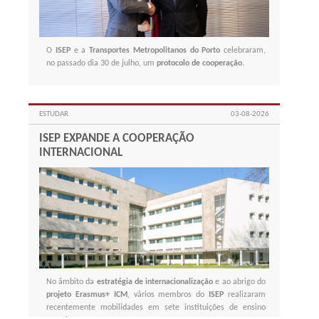
O
ISEP
e a
Transportes Metropolitanos do Porto
celebraram,
no passado dia 30 de julho, um
protocolo de cooperação
.
ESTUDAR
03-08-2026
ISEP EXPANDE A COOPERAÇÃO
INTERNACIONAL
No âmbito da
estratégia de
internacionalização
e ao abrigo do
projeto
Erasmus+ ICM
, vários membros do
ISEP
realizaram
recentemente mobilidades em sete instituições de ensino