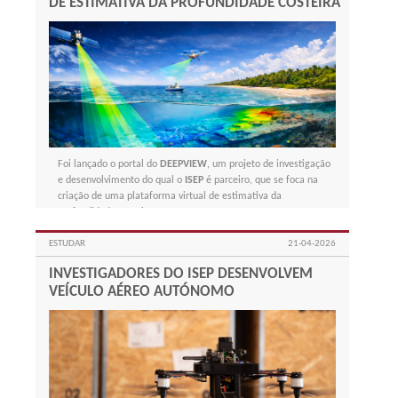
DE ESTIMATIVA DA PROFUNDIDADE COSTEIRA
Foi lançado o portal do
DEEPVIEW
, um projeto de investigação
e desenvolvimento do qual o
ISEP
é parceiro, que se foca na
criação de uma plataforma virtual de estimativa da
profundidade costeira.
ESTUDAR
21-04-2026
INVESTIGADORES DO ISEP DESENVOLVEM
VEÍCULO AÉREO AUTÓNOMO