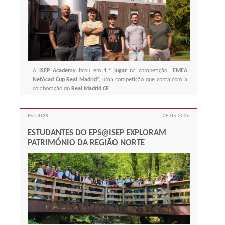
A
ISEP Academy
ficou em
1.º lugar
na competição “
EMEA
NetAcad Cup Real Madrid
”, uma competição que conta com a
colaboração do
Real Madrid CF
.
ESTUDAR
05-05-2026
ESTUDANTES DO EPS@ISEP EXPLORAM
PATRIMÓNIO DA REGIÃO NORTE