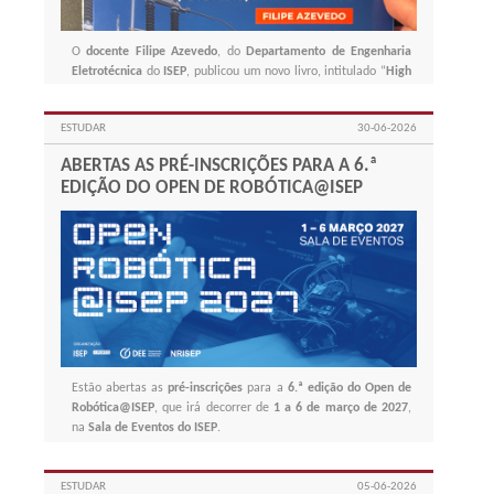
O
docente
Filipe Azevedo
, do
Departamento de Engenharia
Eletrotécnica
do
ISEP
, publicou um novo livro, intitulado “
High
Voltage Engineering: Theory, Systems, and Practice
”.
ESTUDAR
30-06-2026
ABERTAS AS PRÉ-INSCRIÇÕES PARA A 6.ª
EDIÇÃO DO OPEN DE ROBÓTICA@ISEP
Estão abertas as
pré-inscrições
para a
6.ª edição do Open de
Robótica@ISEP
, que irá decorrer de
1 a 6 de março de 2027
,
na
Sala de Eventos do ISEP
.
ESTUDAR
05-06-2026