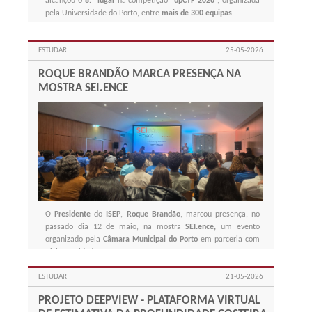
alcançou o
8.º lugar
na competição “
upCTF 2026
”, organizada
pela Universidade do Porto, entre
mais de 300 equipas
.
ESTUDAR
25-05-2026
ROQUE BRANDÃO MARCA PRESENÇA NA
MOSTRA SEI.ENCE
O
Presidente
do
ISEP
,
Roque Brandão
, marcou presença, no
passado dia 12 de maio, na mostra
SEI.ence,
um evento
organizado pela
Câmara Municipal do Porto
em parceria com
várias entidades.
ESTUDAR
21-05-2026
PROJETO DEEPVIEW - PLATAFORMA VIRTUAL