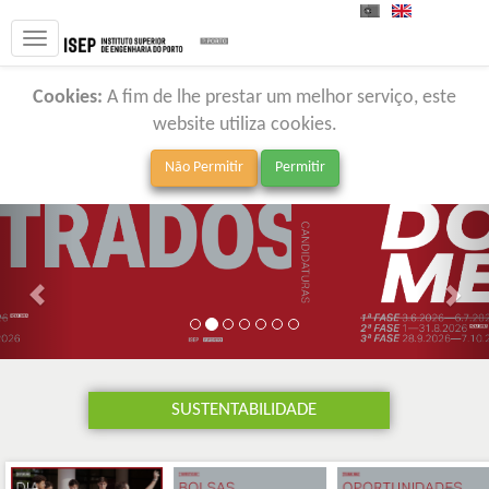
PT
EN
Cookies:
A fim de lhe prestar um melhor serviço, este
website utiliza cookies.
SUSTENTABILIDADE