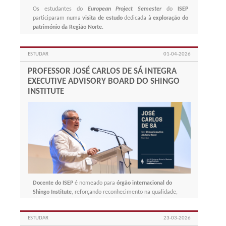
Os estudantes do
European Project Semester
do
ISEP
participaram numa
visita de estudo
dedicada à
exploração do
património da Região Norte
.
ESTUDAR
01-04-2026
PROFESSOR JOSÉ CARLOS DE SÁ INTEGRA
EXECUTIVE ADVISORY BOARD DO SHINGO
INSTITUTE
Docente do ISEP
é nomeado para
órgão internacional do
Shingo Institute
, reforçando reconhecimento na qualidade,
melhoria contínua, excelência operacional e liderança global.
ESTUDAR
23-03-2026