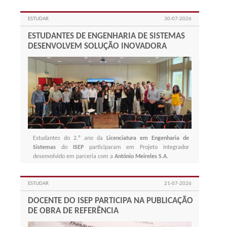
superior.
ESTUDAR
30-07-2026
ESTUDANTES DE ENGENHARIA DE SISTEMAS
DESENVOLVEM SOLUÇÃO INOVADORA
Estudantes do 2.º ano da
Licenciatura em Engenharia de
Sistemas
do
ISEP
participaram em Projeto Integrador
desenvolvido em parceria com a
António Meireles S.A.
ESTUDAR
21-07-2026
DOCENTE DO ISEP PARTICIPA NA PUBLICAÇÃO
DE OBRA DE REFERÊNCIA