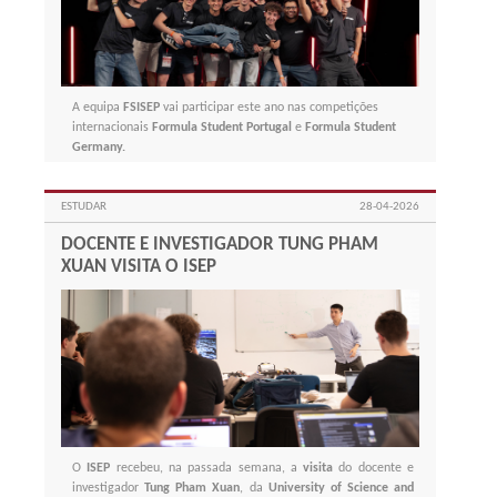
A equipa
FSISEP
vai participar este ano nas competições
internacionais
Formula Student Portugal
e
Formula Student
Germany.
ESTUDAR
28-04-2026
DOCENTE E INVESTIGADOR TUNG PHAM
XUAN VISITA O ISEP
O
ISEP
recebeu, na passada semana, a
visita
do docente e
investigador
Tung Pham Xuan
, da
University of Science and