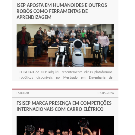
ISEP APOSTA EM HUMANOIDES E OUTROS
ROBÔS COMO FERRAMENTAS DE
APRENDIZAGEM
O
GECAD
do
ISEP
adquiriu recentemente várias plataformas
robóticas disponíveis no
Mestrado em Engenharia de
Inteligência Artificial
.
ESTUDAR
07-05-2026
FSISEP MARCA PRESENÇA EM COMPETIÇÕES
INTERNACIONAIS COM CARRO ELÉTRICO