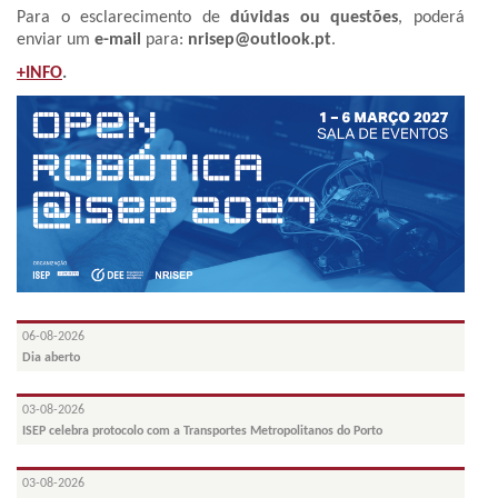
Para o esclarecimento de
dúvidas ou questões
, poderá
enviar um
e-mail
para:
nrisep@outlook.pt
.
+INFO
.
06-08-2026
Dia aberto
03-08-2026
ISEP celebra protocolo com a Transportes Metropolitanos do Porto
03-08-2026