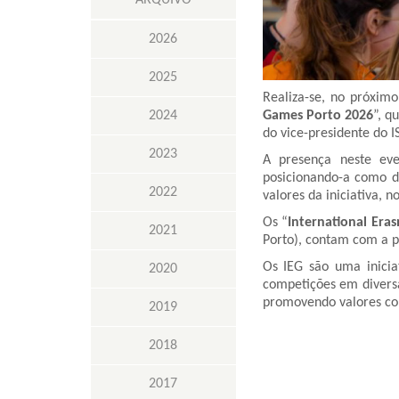
ARQUIVO
2026
2025
Realiza-se, no próxim
2024
Games Porto 2026
”, q
do vice-presidente do I
2023
A presença neste ev
posicionando-a como di
2022
valores da iniciativa, 
Os “
International Er
2021
Porto), contam com a 
Os IEG são uma inici
2020
competições em diversas
promovendo valores c
2019
2018
2017