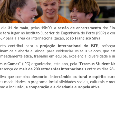
o dia
31 de maio
, pelas
15h00
, a
sessão de encerramento
dos “
I
ue terá lugar no Instituto Superior de Engenharia do Porto (
ISEP
) e c
SEP para a área da internacionalização,
João Francisco Silva
.
ento contribui para a
projeção internacional do ISEP
, reforç
nâmica e aberta e, ainda, para evidenciar os seus valores, que e
nomeadamente ética, trabalho em equipa, excelência, diversidade e u
asmus Games
” (IEG) organizados, este ano, pela “
Erasmus Student N
presença de
mais de 200 estudantes internacionais
entre os dias
28 
ativa que combina
desporto, intercâmbio cultural e espírito eu
 modalidades, o programa inclui atividades sociais, culturais e mom
omo a
inclusão, a cooperação e a cidadania europeia ativa
.