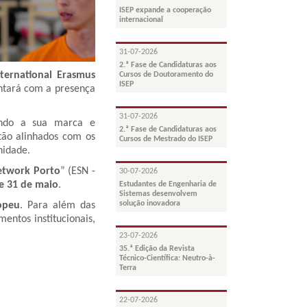
ISEP expande a cooperação
internacional
31-07-2026
2.ª Fase de Candidaturas aos
nternational Erasmus
Cursos de Doutoramento do
ISEP
ontará com a presença
31-07-2026
ando a sua marca e
2.ª Fase de Candidaturas aos
stão alinhados com os
Cursos de Mestrado do ISEP
nidade.
etwork Porto
” (ESN -
30-07-2026
e 31 de maio
.
Estudantes de Engenharia de
Sistemas desenvolvem
solução inovadora
ropeu
. Para além das
entos institucionais,
23-07-2026
35.ª Edição da Revista
Técnico-Científica: Neutro-à-
Terra
22-07-2026