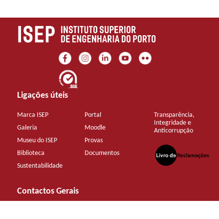
Ligações úteis
Marca ISEP
Portal
Transparência,
Integridade e
Galeria
Moodle
Anticorrupção
Museu do ISEP
Provas
Biblioteca
Documentos
Sustentabilidade
Contactos Gerais
+351 22 83 40 500 (chamada para rede fixa nacional)