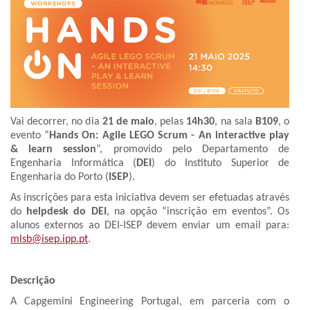
Vai decorrer, no dia
21 de maio
, pelas
14h30
, na sala
B109
, o
evento “
Hands On: Agile LEGO Scrum - An interactive play
& learn session
”, promovido pelo Departamento de
Engenharia Informática (
DEI
) do Instituto Superior de
Engenharia do Porto (
ISEP
).
As inscrições para esta iniciativa devem ser efetuadas através
do
helpdesk do DEI
, na opção “inscrição em eventos”. Os
alunos externos ao DEI-ISEP devem enviar um email para:
mlsb@isep.ipp.pt
.
Descrição
A Capgemini Engineering Portugal, em parceria com o