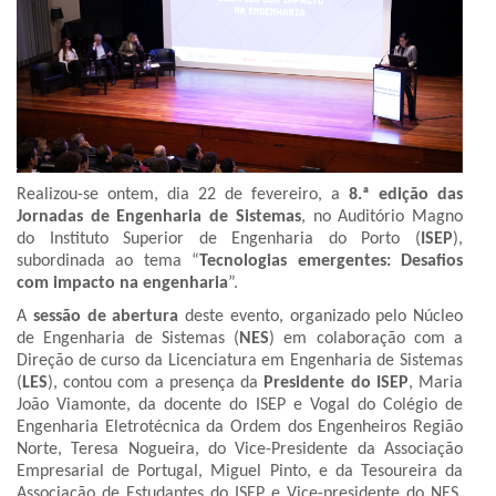
Realizou-se ontem, dia 22 de fevereiro, a
8.ª edição das
Jornadas de Engenharia de Sistemas
, no Auditório Magno
do Instituto Superior de Engenharia do Porto (
ISEP
),
subordinada ao tema “
Tecnologias emergentes: Desafios
com impacto na engenharia
”.
A
sessão de abertura
deste evento, organizado pelo Núcleo
de Engenharia de Sistemas (
NES
) em colaboração com a
Direção de curso da Licenciatura em Engenharia de Sistemas
(
LES
), contou com a presença da
Presidente do ISEP
, Maria
João Viamonte, da docente do ISEP e Vogal do Colégio de
Engenharia Eletrotécnica da Ordem dos Engenheiros Região
Norte, Teresa Nogueira, do Vice-Presidente da Associação
Empresarial de Portugal, Miguel Pinto, e da Tesoureira da
Associação de Estudantes do ISEP e Vice-presidente do NES,