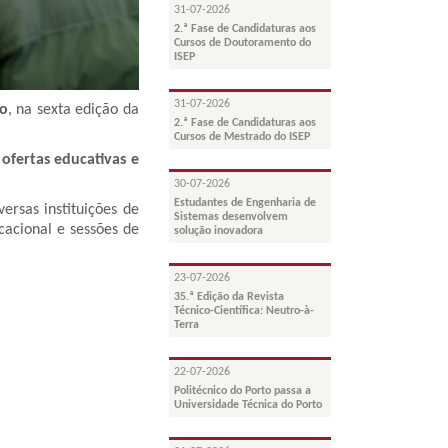
31-07-2026
2.ª Fase de Candidaturas aos
Cursos de Doutoramento do
ISEP
31-07-2026
ço
, na
sexta edição da
2.ª Fase de Candidaturas aos
Cursos de Mestrado do ISEP
s
ofertas educativas e
30-07-2026
Estudantes de Engenharia de
ersas instituições de
Sistemas desenvolvem
cacional e sessões de
solução inovadora
23-07-2026
35.ª Edição da Revista
Técnico-Científica: Neutro-à-
Terra
22-07-2026
Politécnico do Porto passa a
Universidade Técnica do Porto