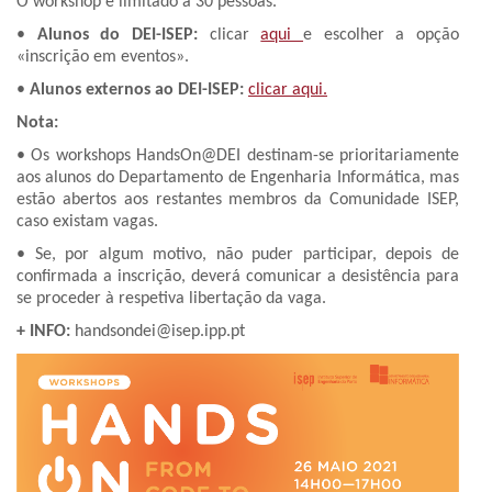
O workshop é limitado a 30 pessoas.
•
Alunos do DEI-ISEP:
clicar
aqui
e escolher a opção
«inscrição em eventos».
•
Alunos externos ao DEI-ISEP:
clicar aqui.
Nota:
• Os workshops HandsOn@DEI destinam-se prioritariamente
aos alunos do Departamento de Engenharia Informática, mas
estão abertos aos restantes membros da Comunidade ISEP,
caso existam vagas.
• Se, por algum motivo, não puder participar, depois de
confirmada a inscrição, deverá comunicar a desistência para
se proceder à respetiva libertação da vaga.
+ INFO:
handsondei@isep.ipp.pt