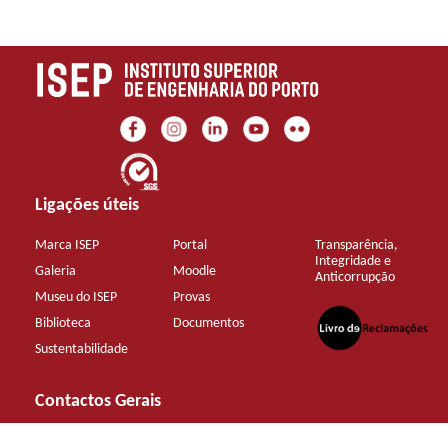
Ligações úteis
Marca ISEP
Portal
Transparência,
Integridade e
Galeria
Moodle
Anticorrupção
Museu do ISEP
Provas
Biblioteca
Documentos
Sustentabilidade
Contactos Gerais
+351 22 83 40 500 (chamada para rede fixa nacional)