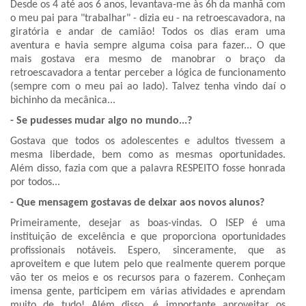
Desde os 4 até aos 6 anos, levantava-me às 6h da manhã com
o meu pai para "trabalhar" - dizia eu - na retroescavadora, na
giratória e andar de camião! Todos os dias eram uma
aventura e havia sempre alguma coisa para fazer... O que
mais gostava era mesmo de manobrar o braço da
retroescavadora a tentar perceber a lógica de funcionamento
(sempre com o meu pai ao lado). Talvez tenha vindo daí o
bichinho da mecânica...
- Se pudesses mudar algo no mundo...?
Gostava que todos os adolescentes e adultos tivessem a
mesma liberdade, bem como as mesmas oportunidades.
Além disso, fazia com que a palavra RESPEITO fosse honrada
por todos...
- Que mensagem gostavas de deixar aos novos alunos?
Primeiramente, desejar as boas-vindas. O ISEP é uma
instituição de excelência e que proporciona oportunidades
profissionais notáveis. Espero, sinceramente, que as
aproveitem e que lutem pelo que realmente querem porque
vão ter os meios e os recursos para o fazerem. Conheçam
imensa gente, participem em várias atividades e aprendam
muito de tudo! Além disso, é importante aproveitar os