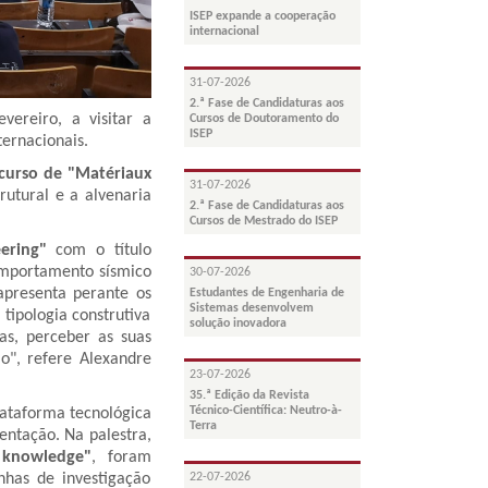
ISEP expande a cooperação
internacional
31-07-2026
2.ª Fase de Candidaturas aos
evereiro, a visitar a
Cursos de Doutoramento do
ISEP
ternacionais.
curso de "Matériaux
31-07-2026
utural e a alvenaria
2.ª Fase de Candidaturas aos
Cursos de Mestrado do ISEP
ering"
com o título
comportamento sísmico
30-07-2026
 apresenta perante os
Estudantes de Engenharia de
Sistemas desenvolvem
tipologia construtiva
solução inovadora
as, perceber as suas
io", refere Alexandre
23-07-2026
35.ª Edição da Revista
Técnico-Científica: Neutro-à-
lataforma tecnológica
Terra
entação. Na palestra,
 knowledge"
, foram
nhas de investigação
22-07-2026