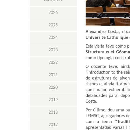
ARQUIVO
2026
2025
Alexandre Costa,
doc
2024
Université Catholique
Esta visita teve como p
2023
Structuraux et Géoma
como tipologia construt
2022
O docente teve, aind
"Introduction to the s
2021
de estruturas de alven
sismos e, ainda, forma
2020
com maior vulnerabili
debilidades para, depo
2019
Costa.
Por último, deu uma pa
2018
LEMSC, agregadores de 
com o tema
"Tradi
2017
apresentadas várias l