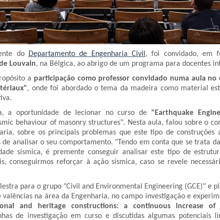
ente do
Departamento de Engenharia Civil
, foi convidado, em f
 de Louvain
, na Bélgica, ao abrigo de um programa para docentes in
ropósito a
participação como professor convidado numa aula no 
tériaux"
, onde foi abordado o tema da madeira como material estr
iva.
a, a oportunidade de lecionar no curso de
"Earthquake Engine
eismic behaviour of masonry structures". Nesta aula, falou sobre o 
aria, sobre os principais problemas que este tipo de construções
s de analisar o seu comportamento. "Tendo em conta que se trata da 
dade sísmica, é premente conseguir analisar este tipo de estrutur
is, conseguirmos reforçar à ação sísmica, caso se revele necessár
lestra para o grupo "Civil and Environmental Engineering (GCE)" e p
valências na área da Engenharia, no campo investigação e experim
tional and heritage constructions: a continuous increase of
inhas de investigação em curso e discutidas algumas potenciais li