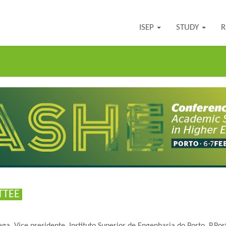
ISEP
STUDY
R
TTEE
ega, Vice presidente, Instituto Superior de Engenharia do Porto, P.Por