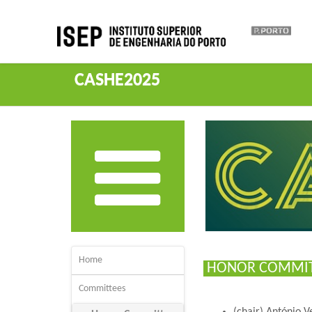
CASHE2025
Home
HONOR COMMI
Committees
(chair) António V