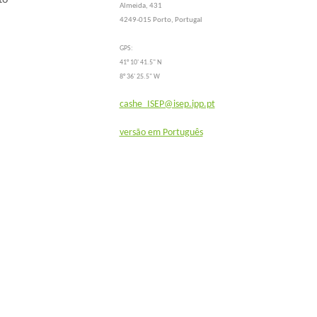
Almeida, 431
4249-015 Porto, Portugal
GPS:
41° 10' 41.5" N
8° 36' 25.5" W
cashe_ISEP@isep.ipp.pt
versão em Português