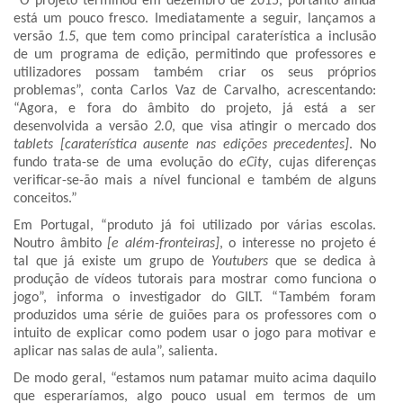
“O projeto terminou em dezembro de 2015, portanto ainda
está um pouco fresco. Imediatamente a seguir, lançamos a
versão
1.5
, que tem como principal caraterística a inclusão
de um programa de edição, permitindo que professores e
utilizadores possam também criar os seus próprios
problemas”, conta Carlos Vaz de Carvalho, acrescentando:
“Agora, e fora do âmbito do projeto, já está a ser
desenvolvida a versão
2.0
, que visa atingir o mercado dos
tablets [caraterística ausente nas edições precedentes]
. No
fundo trata-se de uma evolução do
eCity
, cujas diferenças
verificar-se-ão mais a nível funcional e também de alguns
conceitos.”
Em Portugal, “produto já foi utilizado por várias escolas.
Noutro âmbito
[e além-fronteiras]
, o interesse no projeto é
tal que já existe um grupo de
Youtubers
que se dedica à
produção de vídeos tutorais para mostrar como funciona o
jogo”, informa o investigador do GILT. “Também foram
produzidos uma série de guiões para os professores com o
intuito de explicar como podem usar o jogo para motivar e
aplicar nas salas de aula”, salienta.
De modo geral, “estamos num patamar muito acima daquilo
que esperaríamos, algo pouco usual em termos de um