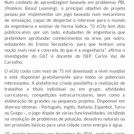
Num contexto de aprendizagem baseada em problemas
PBL
(
Problem Based Learning
), o principal objetivo do projeto
passou por implementar um jogo baseado num mecanismo
de simulação, capaz de despertar o interesse para o mundo
da engenharia e ensinar de forma lúdica. “O
eCity
tem dois
públicos-alvo: por um lado, estudantes de engenharia que
pretendam aprofundar conhecimentos na área; por outro,
estudantes do Ensino Secundário, para que tenham uma
noção mais real e concreta do que é a engenharia”, afirma o
investigador do GILT e docente do ISEP, Carlos Vaz de
Carvalho.
O e
City
conta com mais de 75 mil
downloads
a nível mundial
e está disponível gratuitamente para todos os potenciais
interessados. A plataforma criada possibilita a realização de
trabalhos a título individual ou em grupo, atividades
curriculares, competições extracurriculares, bem como a
elaboração de grandes ou pequenos projetos. Disponível em
diversos idiomas – Português, Inglês, Italiano, Espanhol, Turco
ou Grego –, o jogo dispõe de várias funcionalidades, incidindo
na resolução de problemas de poluição, desastres naturais ou
em provisões básicas para uma cidade como energia e água.