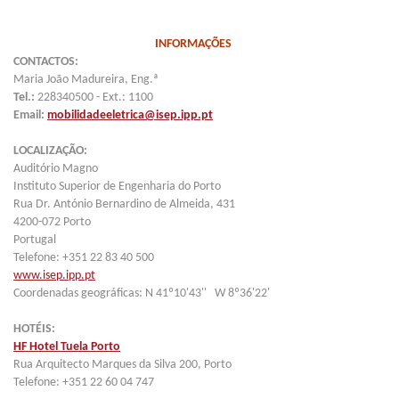
INFORMAÇÕES
CONTACTOS:
Maria João Madureira, Eng.ª
Tel.:
228340500 - Ext.: 1100
Email:
mobilidadeeletrica@isep.ipp.pt
LOCALIZAÇÃO:
Auditório Magno
Instituto Superior de Engenharia do Porto
Rua Dr. António Bernardino de Almeida, 431
4200-072 Porto
Portugal
Telefone: +351 22 83 40 500
www.isep.ipp.pt
Coordenadas geográficas: N 41º10'43'' W 8º36'22'
HOTÉIS:
HF Hotel Tuela Porto
Rua Arquitecto Marques da Silva 200, Porto
Telefone: +351 22 60 04 747