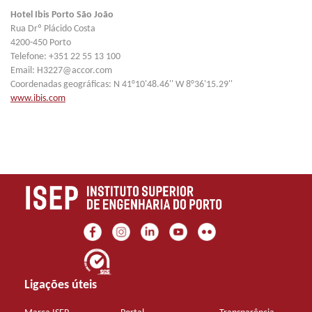
Hotel Ibis Porto São João
Rua Drº Plácido Costa
4200-450 Porto
Telefone: +351 22 55 13 100
Email: H3227@accor.com
Coordenadas geográficas: N 41°10'48.46'' W 8°36'15.29''
www.ibis.com
Ligações úteis