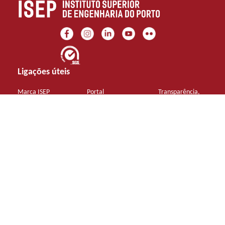
Ligações úteis
Marca ISEP
Portal
Transparência,
Integridade e
Galeria
Moodle
Anticorrupção
Museu do ISEP
Provas
Biblioteca
Documentos
Sustentabilidade
Contactos Gerais
+351 22 83 40 500 (chamada para rede fixa nacional)
mail@isep.ipp.pt
Aderir à Newsletter