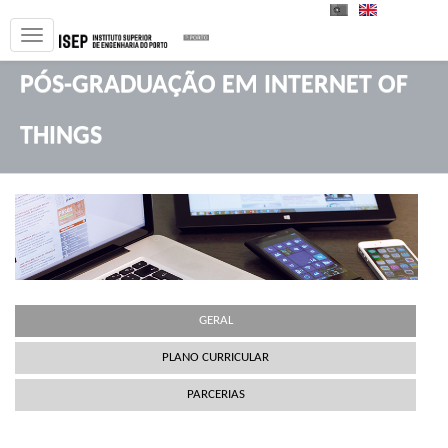
PT
EN
PÓS-GRADUAÇÃO EM INTERNET OF
THINGS
GERAL
PLANO CURRICULAR
PARCERIAS