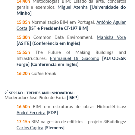
14:40h
Metodologias BIM: Estado da arte, conceitos
gerais e exemplos:
Miguel Azenha
[Universidade do
Minho]
15:05h
Normalização BIM em Portugal:
António Aguiar
Costa
[IST e Presidente CT-197 BIM]
15:30h
Common Data Environment:
Manisha Vora
[ASITE] (Conferência em Inglês)
15:55h
The Future of Making Buildings and
Infrastructures:
Emmanuel Di Giacomo
[AUTODESK
Forge] (Conferência em Inglês)
16:20h
Coffee Break
ª
2
SESSÃO – TRENDS AND INNOVATION -
Moderador: José Pinto de Faria
[ISEP]
16:50h
BIM em estruturas de obras Hidroelétricas:
André Ferreira
[EDP]
17:15h
BIM na gestão de edifícios – projeto 3iBuildings:
Carlos Cagica
[Siemens]