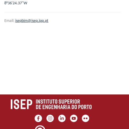
8°36'24.37"W
Email:
isepbim@isep.ipp.pt