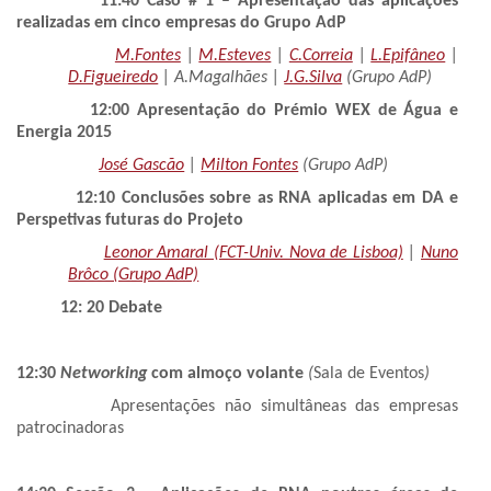
11:40
Caso # 1 – Apresentação das aplicações
realizadas em cinco empresas do Grupo AdP
M.Fontes
|
M.Esteves
|
C.Correia
|
L.Epifâneo
|
D.Figueiredo
| A.Magalhães |
J.G.Silva
(Grupo AdP)
12:00
Apresentação do Prémio WEX de Água e
Energia 2015
José Gascão
|
Milton Fontes
(Grupo AdP)
12:10
Conclusões sobre as RNA aplicadas em DA e
Perspetivas futuras do Projeto
Leonor Amaral (FCT-Univ. Nova de Lisboa)
|
Nuno
Brôco (Grupo AdP)
12: 20
Debate
12:30
Networking
com almoço volante
(
Sala de Eventos
)
Apresentações não simultâneas das empresas
patrocinadoras